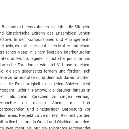
.. Besonders hervorzuheben ist dabei die Sängerin
nd künstlerische Leiterin des Ensembles: Schirin
artowi. In den Kompositionen und Arrangements
artowis, die mit einer deutschen Mutter und einem
ersischen Vater in einem liberalen interkulturellen
mfeld aufwuchs, agieren christliche, jüdische und
slamische Traditionen wie drei Virtuose in einem
rio, die sich gegenseitig fordern und fördern, sich
mmerzu unterstützen und dennoch darauf achten,
ass die Einzigartigkeit eines jeden Spielers nicht
ntergeht. Schirin Partowi, die darüber hinaus in
ehr als zehn Sprachen zu singen vermag,
ermochte an diesem Abend mit ihrer
berzeugenden und einzigartigen Darbietung vor
llem eines: Respekt zu vermitteln, Respekt vor den
ulturellen Leistung in Orient und Okzident, aus dem
ich weit mehr als nur ein tolerantes Miteinander