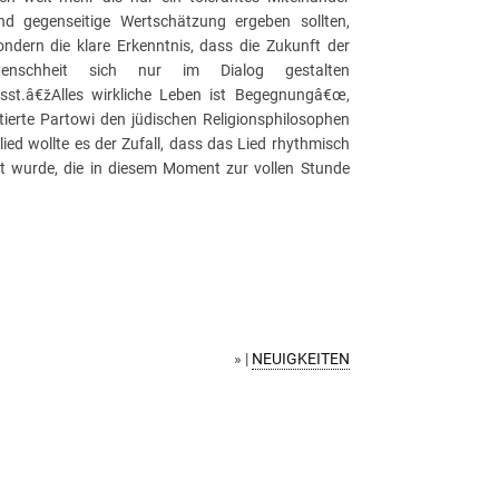
nd gegenseitige Wertschätzung ergeben sollten,
ondern die klare Erkenntnis, dass die Zukunft der
enschheit sich nur im Dialog gestalten
ässt.â€žAlles wirkliche Leben ist Begegnungâ€œ,
itierte Partowi den jüdischen Religionsphilosophen
ed wollte es der Zufall, dass das Lied rhythmisch
tet wurde, die in diesem Moment zur vollen Stunde
» |
NEUIGKEITEN