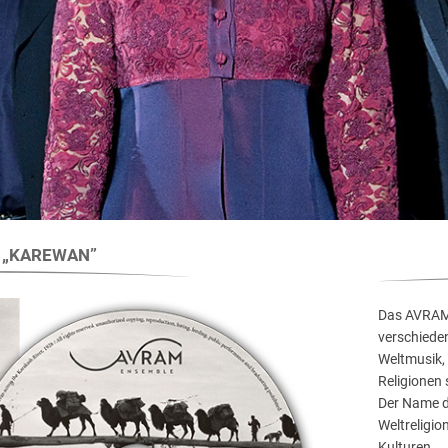
m „KAREWAN”
Das AVRA
verschiede
Weltmusik, 
Religionen
Der Name d
Weltreligi
Kulturen.