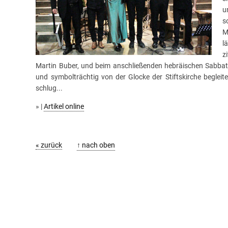
u
s
M
l
z
Martin Buber, und beim anschließenden hebräischen Sabbatli
und symbolträchtig von der Glocke der Stiftskirche beglei
schlug...
» |
Artikel online
« zurück
↑ nach oben