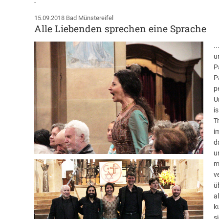
-
15.09.2018 Bad Münstereifel
Alle Liebenden sprechen eine Sprache
.
u
P
P
p
U
i
T
i
d
u
m
v
ü
a
k
s