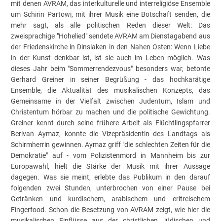
mit denen AVRAM, das interkulturelle und interreligiöse Ensemble
um Schirin Partowi, mit ihrer Musik eine Botschaft senden, die
mehr sagt, als alle politischen Reden dieser Welt: Das
zweisprachige "Hohelied" sendete AVRAM am Dienstagabend aus
der Friedenskirche in Dinslaken in den Nahen Osten: Wenn Liebe
in der Kunst denkbar ist, ist sie auch im Leben möglich. Was
dieses Jahr beim "Sommerrendezvous" besonders war, betonte
Gerhard Greiner in seiner Begrüßung - das hochkarätige
Ensemble, die Aktualität des musikalischen Konzepts, das
Gemeinsame in der Vielfalt zwischen Judentum, Islam und
Christentum hörbar zu machen und die politische Gewichtung.
Greiner kennt durch seine frühere Arbeit als Flüchtlingspfarrer
Berivan Aymaz, konnte die Vizepräsidentin des Landtags als
Schirmherrin gewinnen. Aymaz griff "die schlechten Zeiten für die
Demokratie" auf - vom Polizistenmord in Mannheim bis zur
Europawahl, hielt die Stärke der Musik mit ihrer Aussage
dagegen. Was sie meint, erlebte das Publikum in den darauf
folgenden zwei Stunden, unterbrochen von einer Pause bei
Getränken und kurdischem, arabischem und eritreischem
Fingerfood. Schon die Besetzung von AVRAM zeigt, wie hier die
musikalischen Einflüsse aus der christlichen, jüdischen und