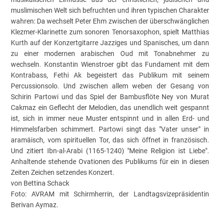
muslimischen Welt sich befruchten und ihren typischen Charakter
wahren: Da wechselt Peter Ehm zwischen der überschwänglichen
Klezmer-Klarinette zum sonoren Tenorsaxophon, spielt Matthias
Kurth auf der Konzertgitarre Jazziges und Spanisches, um dann
zu einer modernen arabischen Oud mit Tonabnehmer zu
wechseln. Konstantin Wienstroer gibt das Fundament mit dem
Kontrabass, Fethi Ak begeistert das Publikum mit seinem
Percussionsolo. Und zwischen allem weben der Gesang von
Schirin Partowi und das Spiel der Bambusflöte Ney von Murat
Cakmaz ein Geflecht der Melodien, das unendlich weit gespannt
ist, sich in immer neue Muster entspinnt und in allen Erd- und
Himmelsfarben schimmert. Partowi singt das "Vater unser" in
aramäisch, vom spirituellen Tor, das sich öffnet in französisch.
Und zitiert Ibn-al-Arabi (1165-1240) "Meine Religion ist Liebe".
Anhaltende stehende Ovationen des Publikums für ein in diesen
Zeiten Zeichen setzendes Konzert.
von Bettina Schack
Foto: AVRAM mit Schirmherrin, der Landtagsvizepräsidentin
Berivan Aymaz.