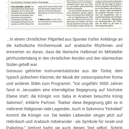
...In einem christlichen Pilgerlied aus Spanien trafen Anklänge an
die katholische Kirchenmusik auf arabische Rhythmen und
erinnerten so daran, dass die Iberische Halbinsel im Mittelalter
jahrhundertelang in den christlichen Norden und den islamischen
Süden geteilt war.
Genauso gehörten Instrumentalstücke aus der Türkei, dem
typisch jüdischem Klezmer, der Musik der osteuropäischen Roma
und anderen Stilen zum Programm. "Vor ungefähr 3000 Jahren
fand in Jerusalem eine interreligiöse Begegnung auf höchster
Ebene statt: die Königin von Saba in Arabien besuchte König
Salomon", erklärte Partowi. "Ãœber diese Begegnung gibt es in
mehreren Religionen viele Legenden. Auch in Salomons "Hohelied"
kommt die Königin vor. Die beiden Liebenden singen jetzt auf
Hebräisch und Arabisch miteinander - als Symbole für Israle und
Palästina." Vertont hatte sie auch diesen Text selbst. Schirin