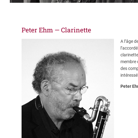
Peter Ehm — Clarinette
A l’âge d
l’accordé
clarinett
membre d
des compo
intéressé
Peter E