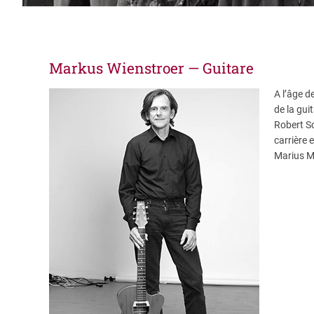
Markus Wienstroer — Guitare
A l’âge 
de la guit
Robert S
carrière
Marius M