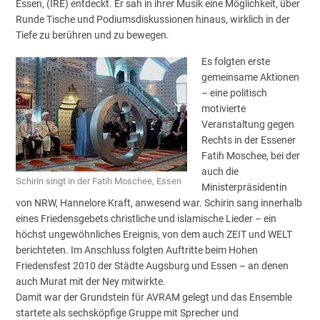
Essen, (IRE) entdeckt. Er sah in ihrer Musik eine Möglichkeit, über
Runde Tische und Podiumsdiskussionen hinaus, wirklich in der
Tiefe zu berühren und zu bewegen.
Es folgten erste
gemeinsame Aktionen
– eine politisch
motivierte
Veranstaltung gegen
Rechts in der Essener
Fatih Moschee, bei der
auch die
Schirin singt in der Fatih Moschee, Essen
Ministerpräsidentin
von NRW, Hannelore Kraft, anwesend war. Schirin sang innerhalb
eines Friedensgebets christliche und islamische Lieder – ein
höchst ungewöhnliches Ereignis, von dem auch ZEIT und WELT
berichteten. Im Anschluss folgten Auftritte beim Hohen
Friedensfest 2010 der Städte Augsburg und Essen – an denen
auch Murat mit der Ney mitwirkte.
Damit war der Grundstein für AVRAM gelegt und das Ensemble
startete als sechsköpfige Gruppe mit Sprecher und